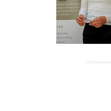
Isabella Sa
Hälsovägleda
Jag har länge haft ett stort int
välmående och det är inom de
jag vill inspirera och bidra! Dett
alltid vill lära mig mer inom ämn
fyra år på högskolan inom idrot
pedagogik, utbildat mig till yo
personlig tränare samt kost- o
Att få jobba med människor och
personers utveckling är dert ja