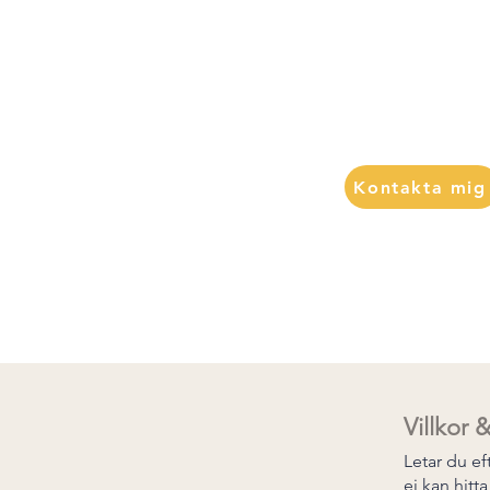
Jag stimuleras av ut
dgivning och PT-
problemlösning. Jag 
vider. Jag vill
och bygga team med 
nskar förbättra
hälsa via kost och
På längre sikt är mål
UL.
Kontakta mig
Villkor &
Letar du ef
ej kan hitt