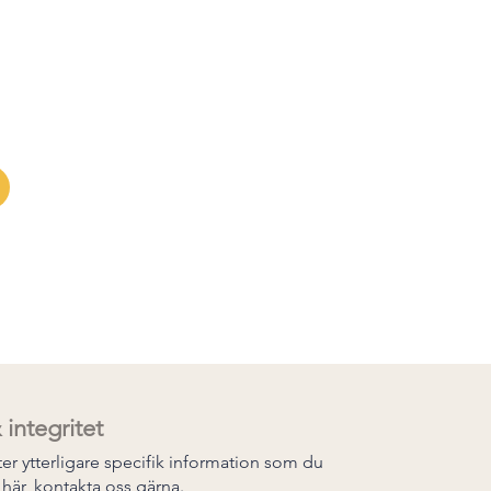
maningar och
drivs av grupputveckling
effektiva arbetssätt.
et att bli handledare inom
 integritet
ter ytterligare specifik information som du
a här, kontakta oss gärna.