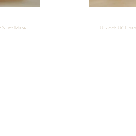
ndelin
Per 
 & utbildare
UL- och UGL han
enskap med
Jag har lång erfarenh
Utöver detta har
lagutveckling via mitt
r såsom handledare
Försvarsmakten. Jag 
mt utbildningar
handledare samt livs-
ierad ICF coach
även slutprovshandle
UGL.
Jag är en social, lös
om har lätt för
finner stor stimulans 
en god förmåga att
utvecklas.
ch drivkraft i att
or mot ett mål.
Jag ansvarar för UL (
(utveckling grupp led
hing, rådgivning,
medarbetarskaps- utbi
karriärcoaching.