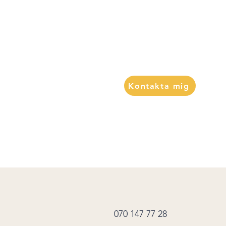
Jag håller i yogaklasser, kostrå
pass åt företag och enskilda indi
gärna samarbeta med dig som ö
din hälsa eller er organisations 
träning.
Kontakta mig
070 147 77 28