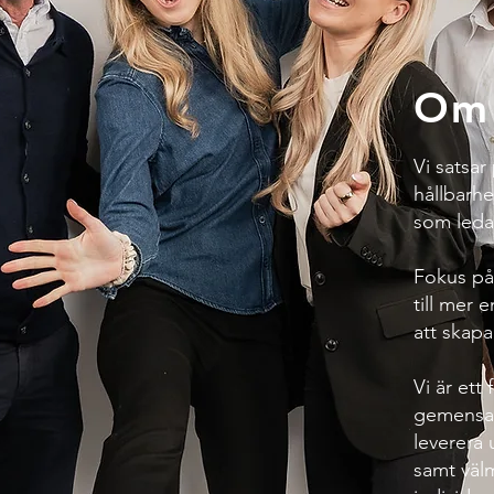
Om 
Vi satsar
hållbarhe
som ledar
Fokus på
till mer
att skapa
Vi är ett
gemensam
leverera 
samt välm