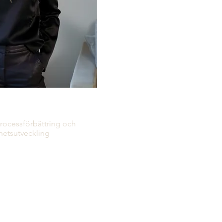
a Sandelin
processförbättring och
hetsutveckling
cklingsingenjör inom
h innovationsledning.
g samlat på mig
ojektledning,
ch verksamhetsutveckling. I
ncept publiceras inom