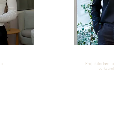
ndelin
Filipp
re
Projektledare, 
verksam
resse för hälsa och
t området som
Jag är utbildad utve
a har gjort att jag
produktutveckling oc
et; jag har läst
Sedan examen har ja
tspsykologi och
erfarenheter inom pr
gainstruktör,
processförbättring o
ch hälsovägledare.
framtiden kommer ko
 vara en del i
dessa områden.
g brinner för!