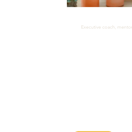
Veronica Sa
Executive coach, mentor
Jag har en examen i arbetsvet
inriktning beteendevetenskap. 
jag ett flertal ledarutbildninga
i UL (utvecklande ledarskap) sa
inom HR, projektledning, certif
(ACC) och är även certifierad via
Styrelseakademin.
Jag är en målmedveten person s
att se nya möjligheter och har 
lyssna och finner stor stimulans o
coacha, stötta och lyfta människ
Jag arbetar med executive coac
mentorskap, UL och HR interim.