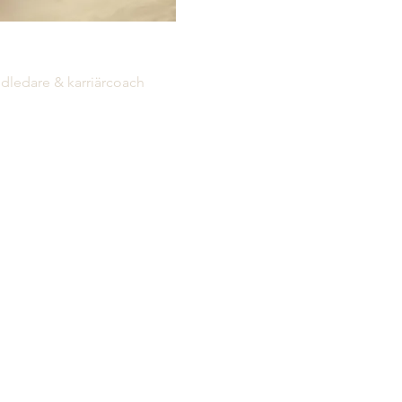
Sandelin
dledare & karriärcoach
et av ledarskap och
 arbete som major i
är utbildad UL- och UGL
och karriärcoach. Jag är
dare (uppkörare) i UL och
nings-fokuserad person och
i att se team och personer
utvecklande ledarskap) UGL
are), teamutveckling,
ldningar samt livs- och