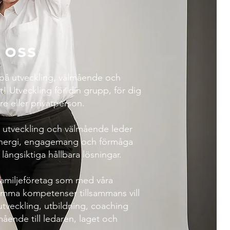
oss
 på utveckling, välmående och
t! Utveckling för din grupp, för dig
e eller privatperson.
 utveckling och välmående leder
 energi, engagemang och förmåga
 långsiktiga hållbara lösningar.
 familjeföretag som med våra
ma kompetenser tillsammans vill
utveckling, utbildning, coaching
ående till ledaren, laget och